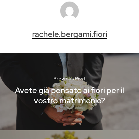
rachele.bergami.fiori
Previous Post
Avete già pensato ai fiori per il
vostro matrimonio?