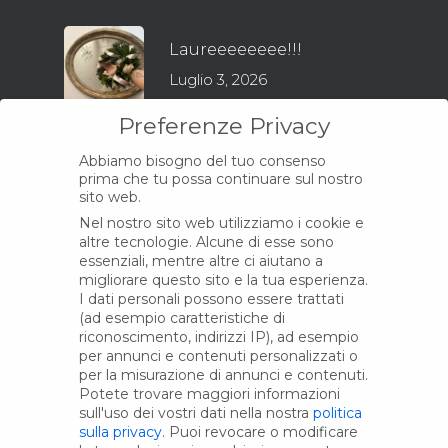
Laureeeeeeee!!!
Luglio 3, 2026
Preferenze Privacy
Abbiamo bisogno del tuo consenso
prima che tu possa continuare sul nostro
INFORMAZIONI
sito web.
Nel nostro sito web utilizziamo i cookie e
Il mio account
altre tecnologie. Alcune di esse sono
Condizioni di Vendita
essenziali, mentre altre ci aiutano a
migliorare questo sito e la tua esperienza.
Spese di Spedizione
I dati personali possono essere trattati
(ad esempio caratteristiche di
Politica di rimborso e reso
riconoscimento, indirizzi IP), ad esempio
per annunci e contenuti personalizzati o
Domande frequenti FAQ
per la misurazione di annunci e contenuti.
Potete trovare maggiori informazioni
sull'uso dei vostri dati nella nostra
politica
sulla privacy
.
Puoi revocare o modificare
CONTATTI