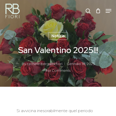
Skip
Men
to
search
Close
main
Menu
content
Notizie
San Valentino 2025!!!
By
rachele.bergami.fiori
Gennaio 18, 2025
No Comments
Si avvicina inesorabilmente quel periodo