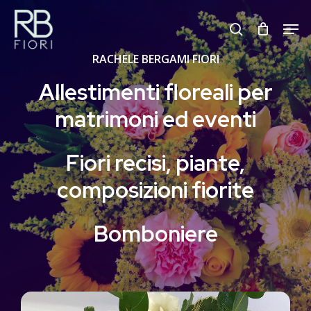
Skip
Men
to
search
Close
main
RACHELE BERGAMI FIORI
Menu
content
Allestimenti
floreali
per
matrimoni
ed
eventi
Fiori
recisi,
piante,
composizioni
fiorite
Bomboniere