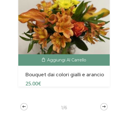
Aggiungi Al Carrello
Bouquet dai colori gialli e arancio
B
25.00
€
2
1/6