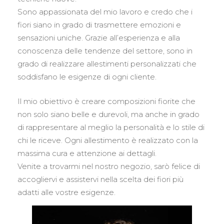
Sono appassionata del mio lavoro e credo che i
fiori siano in grado di trasmettere emozioni e
sensazioni uniche. Grazie all’esperienza e alla
conoscenza delle tendenze del settore, sono in
grado di realizzare allestimenti personalizzati che
soddisfano le esigenze di ogni cliente.
Il mio obiettivo è creare composizioni fiorite che
non solo siano belle e durevoli, ma anche in grado
di rappresentare al meglio la personalità e lo stile di
chi le riceve. Ogni allestimento è realizzato con la
massima cura e attenzione ai dettagli.
Venite a trovarmi nel nostro negozio, sarò felice di
accogliervi e assistervi nella scelta dei fiori più
adatti alle vostre esigenze.