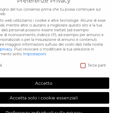
Preferenze Privacy
ogno del tuo consenso prima che tu possa continuare sul
CONTATTI
web.
ito web utilizziamo i cookie e altre tecnologie. Alcune di esse
Via Mazzini, 3E
li, mentre altre ci aiutano a migliorare questo sito e la tua
I dati personali possono essere trattati (ad esempio
44012 Bondeno (Fe)
che di riconoscimento, indirizzi IP), ad esempio per annunci e
rsonalizzati o per la misurazione di annunci e contenuti.
Tel.: 340 1645 335
e maggiori informazioni sull'uso dei vostri dati nella nostra
 privacy
.
Puoi revocare o modificare la tua selezione in
omento sotto
Impostazioni
.
Email: info@rbfiori.it
Privacy
li
Terze parti
Accetto
Accetta solo i cookie essenziali
Preferenze individuali sulla privacy