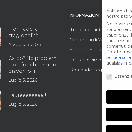
Abbiamo bis
INFORMAZIONI
nostro sito 
Nel nostro s
Fiori recisi e
Il mio account
sono essenzia
esperienza.
stagionalità
Condizioni di Vendita
caratteristi
Maggio 3, 2023
contenuti pe
Spese di Spedizione
Potete trovar
politica sulla
Caldo? No problem!
Politica di rimborso e reso
qualsiasi m
Fiori freschi sempre
Domande frequenti FAQ
disponibili!
Preferenze 
Essenzia
Luglio 3, 2026
Laureeeeeeee!!!
Luglio 3, 2026