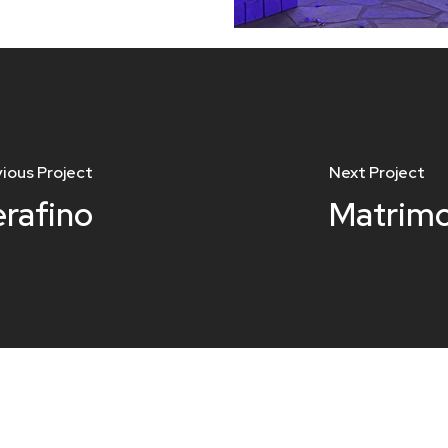
ious Project
Next Project
erafino
Matrimo