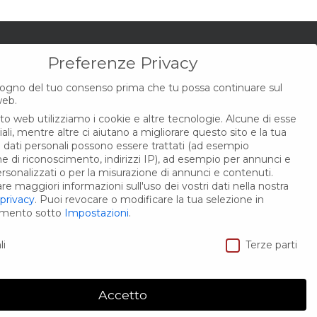
Preferenze Privacy
CONTATTI
ogno del tuo consenso prima che tu possa continuare sul
web.
ito web utilizziamo i cookie e altre tecnologie. Alcune di esse
Via Mazzini, 3E
li, mentre altre ci aiutano a migliorare questo sito e la tua
44012 Bondeno (Fe)
I dati personali possono essere trattati (ad esempio
che di riconoscimento, indirizzi IP), ad esempio per annunci e
Tel.: 340 1645 335
rsonalizzati o per la misurazione di annunci e contenuti.
e maggiori informazioni sull'uso dei vostri dati nella nostra
 privacy
.
Puoi revocare o modificare la tua selezione in
Email: info@rbfiori.it
omento sotto
Impostazioni
.
Privacy
li
Terze parti
Accetto