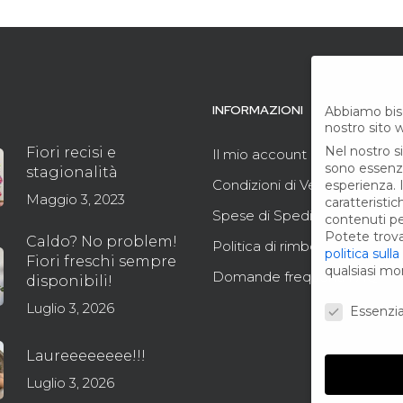
INFORMAZIONI
Abbiamo bis
nostro sito 
Nel nostro s
Fiori recisi e
Il mio account
sono essenzia
stagionalità
Condizioni di Vendita
esperienza.
Maggio 3, 2023
caratteristi
Spese di Spedizione
contenuti pe
Potete trovar
Caldo? No problem!
Politica di rimborso e reso
politica sulla
Fiori freschi sempre
qualsiasi m
Domande frequenti FAQ
disponibili!
Preferenze 
Luglio 3, 2026
Essenzia
Laureeeeeeee!!!
Luglio 3, 2026