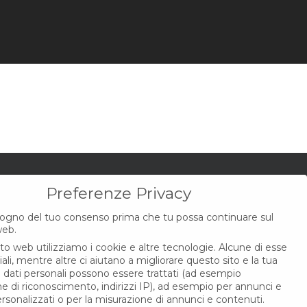
Preferenze Privacy
CONTATTI
ogno del tuo consenso prima che tu possa continuare sul
web.
ito web utilizziamo i cookie e altre tecnologie. Alcune di esse
Via Mazzini, 3E
li, mentre altre ci aiutano a migliorare questo sito e la tua
44012 Bondeno (Fe)
I dati personali possono essere trattati (ad esempio
che di riconoscimento, indirizzi IP), ad esempio per annunci e
Tel.: 340 1645 335
rsonalizzati o per la misurazione di annunci e contenuti.