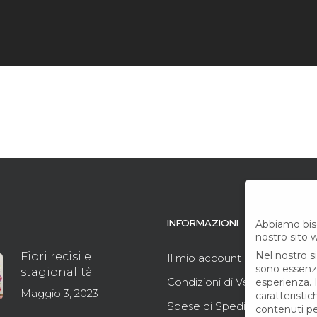
INFORMAZIONI
Abbiamo bis
nostro sito 
Nel nostro s
Fiori recisi e
Il mio account
sono essenzia
stagionalità
Condizioni di Vendita
esperienza.
Maggio 3, 2023
caratteristi
Spese di Spedizione
contenuti pe