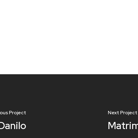
ous Project
Next Project
Danilo
Matrim